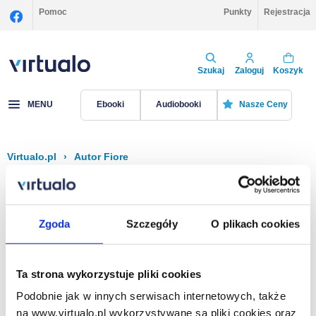
Pomoc
Punkty
Rejestracja
Szukaj
Zaloguj
Koszyk
MENU
Ebooki
Audiobooki
Nasze Ceny
Virtualo.pl
›
Autor Fiore
Filtruj
Sortuj
Fiore
Zgoda
Szczegóły
O plikach cookies
Brak pozycji.
Ta strona wykorzystuje pliki cookies
Podobnie jak w innych serwisach internetowych, także
Na stronie
40
na www.virtualo.pl wykorzystywane są pliki cookies oraz