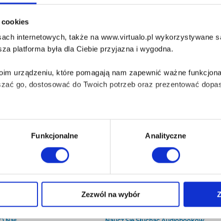
i cookies
ach internetowych, także na www.virtualo.pl wykorzystywane są 
za platforma była dla Ciebie przyjazna i wygodna.
Twoim urządzeniu, które pomagają nam zapewnić ważne funkcjona
szać go, dostosować do Twoich potrzeb oraz prezentować dopas
iezbędne do prawidłowego i bezpiecznego działania serwisu - s
Funkcjonalne
Analityczne
wi Twoje doświadczenia jeśli jesteś naszym Użytkownikiem.
 dobrowolna i można ją zmienić w dowolnym momencie, klikając 
Zezwól na wybór
Z
O Virtualo
Baza wiedzy
Kontakt
Który Format Ebooka Wybrać?
aniu przez nas z plików cookies oraz o przetwarzaniu Twoich d
O Nas
Naucz Się Słuchać Audiobooków