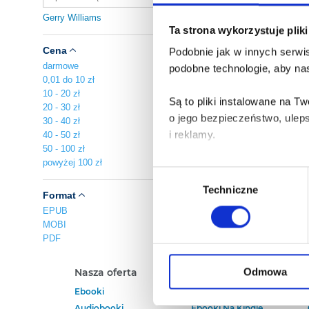
Gerry Williams
Ta strona wykorzystuje plik
Cena
Podobnie jak w innych serwis
darmowe
podobne technologie, aby nas
0,01 do 10 zł
10 - 20 zł
Są to pliki instalowane na 
20 - 30 zł
o jego bezpieczeństwo, ulep
30 - 40 zł
i reklamy.
40 - 50 zł
50 - 100 zł
powyżej 100 zł
Poza plikami, które są nam n
Wybór
Twojej zgody.
Techniczne
zgody
Format
EPUB
Każda udzielona zgoda popra
MOBI
PDF
Zgoda na pliki cookies jest
rogu strony.
Odmowa
Nasza oferta
Polecamy
Ebooki
Darmowe Ebooki
Więcej informacji o korzyst
Audiobooki
Ebooki Na Kindle