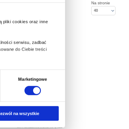
Na stronie
40
pliki cookies oraz inne
lności serwisu, zadbać
owane do Ciebie treści
ą także takie, które wymagają
Marketingowe
na ikonę w lewym dolnym
ezwól na wszystkie
Kontakt
Empik S.A
anych osobowych, w tym
ul. Marszałkowska 104/122