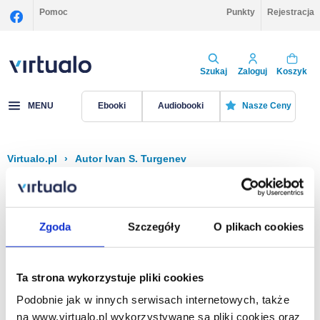
Pomoc
Punkty
Rejestracja
Szukaj
Zaloguj
Koszyk
MENU
Ebooki
Audiobooki
Nasze Ceny
Virtualo.pl
›
Autor Ivan S. Turgenev
Filtruj
Sortuj
Ivan S. Turgenev
Zgoda
Szczegóły
O plikach cookies
Brak pozycji.
Ta strona wykorzystuje pliki cookies
Podobnie jak w innych serwisach internetowych, także
Na stronie
40
na www.virtualo.pl wykorzystywane są pliki cookies oraz