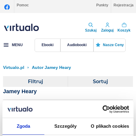
Pomoc
Punkty
Rejestracja
Szukaj
Zaloguj
Koszyk
MENU
Ebooki
Audiobooki
Nasze Ceny
Virtualo.pl
›
Autor Jamey Heary
Filtruj
Sortuj
Jamey Heary
Cisco ISE for BYOD and
Secure Unified Access
Zgoda
Szczegóły
O plikach cookies
[DRM]
Jamey Heary
,
Aaron Woland