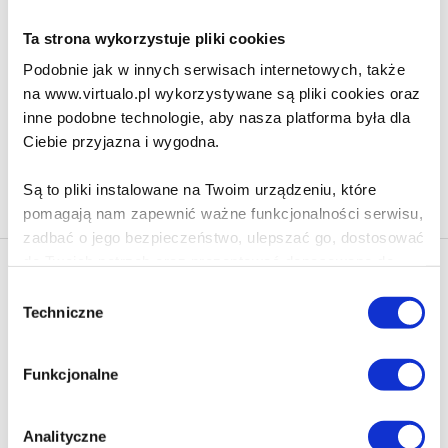
Ta strona wykorzystuje pliki cookies
280.90 zł
Podobnie jak w innych serwisach internetowych, także
Do koszyka
Na prezent
na www.virtualo.pl wykorzystywane są pliki cookies oraz
inne podobne technologie, aby nasza platforma była dla
Ciebie przyjazna i wygodna.
Na stronie
40
Są to pliki instalowane na Twoim urządzeniu, które
pomagają nam zapewnić ważne funkcjonalności serwisu,
zadbać o jego bezpieczeństwo, ulepszać go, dostosować
do Twoich potrzeb oraz prezentować dopasowane do
Newsletter - rabat 10%
Ciebie treści i reklamy.
Wybór
Klikając ZAPISZ SIĘ, zgadzasz się na otrzymywanie informacji
Techniczne
zgody
marketingowych dotyczących virtualo.pl oraz partnerów biznesowych
Poza plikami, które są nam niezbędne do prawidłowego
Virtualo.
i bezpiecznego działania serwisu - są także takie, które
Zgodę można wycofać w każdym czasie w sposób określony w
Funkcjonalne
wymagają Twojej zgody.
Polityce Prywatności
.
Wycofanie zgody nie wpływa na zgodność z prawem przetwarzania
Każda udzielona zgoda poprawi Twoje doświadczenia
Analityczne
dokonanego przed jej wycofaniem.