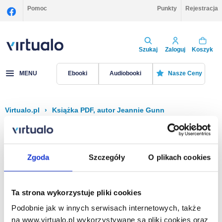
Pomoc
Punkty
Rejestracja
Szukaj
Zaloguj
Koszyk
MENU
Ebooki
Audiobooki
Nasze Ceny
Virtualo.pl
›
Książka PDF, autor Jeannie Gunn
Filtruj
Sortuj
Książka PDF, Jeannie Gunn
Zgoda
Szczegóły
O plikach cookies
Brak pozycji.
Ta strona wykorzystuje pliki cookies
Podobnie jak w innych serwisach internetowych, także
Na stronie
40
na www.virtualo.pl wykorzystywane są pliki cookies oraz