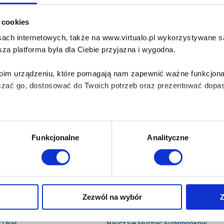
i cookies
ach internetowych, także na www.virtualo.pl wykorzystywane są 
za platforma była dla Ciebie przyjazna i wygodna.
Twoim urządzeniu, które pomagają nam zapewnić ważne funkcjona
szać go, dostosować do Twoich potrzeb oraz prezentować dopas
iezbędne do prawidłowego i bezpiecznego działania serwisu - s
Funkcjonalne
Analityczne
wi Twoje doświadczenia jeśli jesteś naszym Użytkownikiem.
 dobrowolna i można ją zmienić w dowolnym momencie, klikając 
Zezwól na wybór
Z
O Virtualo
Baza wiedzy
Kontakt
Który Format Ebooka Wybrać?
aniu przez nas z plików cookies oraz o przetwarzaniu Twoich d
O Nas
Naucz Się Słuchać Audiobooków