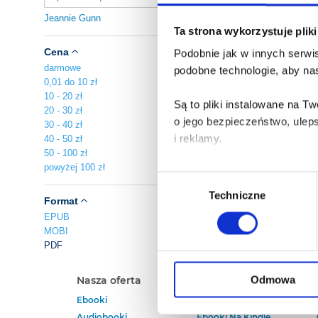
Jeannie Gunn
Ta strona wykorzystuje plik
Cena
Podobnie jak w innych serwis
darmowe
podobne technologie, aby nas
0,01 do 10 zł
10 - 20 zł
Są to pliki instalowane na 
20 - 30 zł
o jego bezpieczeństwo, ulep
30 - 40 zł
i reklamy.
40 - 50 zł
50 - 100 zł
powyżej 100 zł
Poza plikami, które są nam n
Wybór
Twojej zgody.
Techniczne
zgody
Format
EPUB
Każda udzielona zgoda popra
MOBI
PDF
Zgoda na pliki cookies jest
rogu strony.
Odmowa
Nasza oferta
Polecamy
Ebooki
Darmowe Ebooki
Więcej informacji o korzyst
Audiobooki
Ebooki Na Kindle