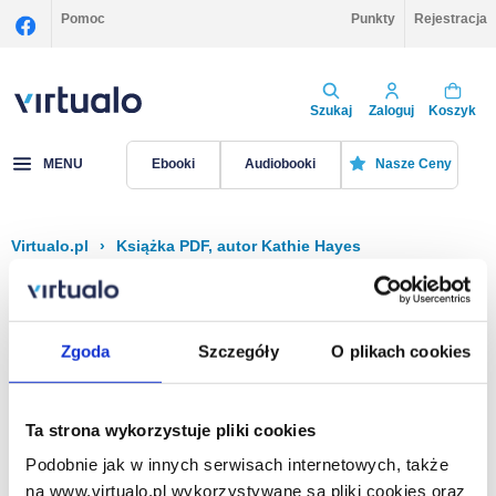
Pomoc
Punkty
Rejestracja
Szukaj
Zaloguj
Koszyk
MENU
Ebooki
Audiobooki
Nasze Ceny
Virtualo.pl
›
Książka PDF, autor Kathie Hayes
Filtruj
Sortuj
Książka PDF, Kathie Hayes
Zgoda
Szczegóły
O plikach cookies
Brak pozycji.
Ta strona wykorzystuje pliki cookies
Podobnie jak w innych serwisach internetowych, także
Na stronie
40
na www.virtualo.pl wykorzystywane są pliki cookies oraz