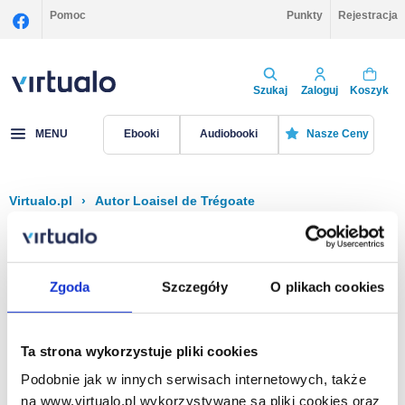
Pomoc
Punkty
Rejestracja
Szukaj
Zaloguj
Koszyk
MENU
Ebooki
Audiobooki
Nasze Ceny
Virtualo.pl
›
Autor Loaisel de Trégoate
Filtruj
Sortuj
Loaisel de Trégoate
Zgoda
Szczegóły
O plikach cookies
Brak pozycji.
Ta strona wykorzystuje pliki cookies
Podobnie jak w innych serwisach internetowych, także
Na stronie
40
na www.virtualo.pl wykorzystywane są pliki cookies oraz