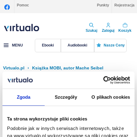
Pomoc
Punkty
Rejestracja
Szukaj
Zaloguj
Koszyk
MENU
Ebooki
Audiobooki
Nasze Ceny
Virtualo.pl
›
Książka MOBI, autor Mache Seibel
Filtruj
Sortuj
Książka MOBI, Mache Seibel
Zgoda
Szczegóły
O plikach cookies
Brak pozycji.
Ta strona wykorzystuje pliki cookies
Podobnie jak w innych serwisach internetowych, także
Na stronie
40
na www.virtualo.pl wykorzystywane są pliki cookies oraz