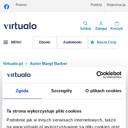
Pomoc
Punkty
Rejestracja
Szukaj
Zaloguj
Koszyk
MENU
Ebooki
Audiobooki
Nasze Ceny
Virtualo.pl
›
Autor Margt Barber
Filtruj
Sortuj
Margt Barber
Zgoda
Szczegóły
O plikach cookies
Brak pozycji.
Ta strona wykorzystuje pliki cookies
Podobnie jak w innych serwisach internetowych, także
Na stronie
40
na www.virtualo.pl wykorzystywane są pliki cookies oraz