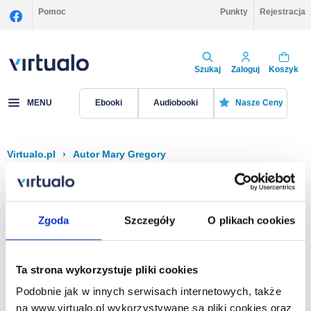
Pomoc
Punkty
Rejestracja
Szukaj
Zaloguj
Koszyk
MENU
Ebooki
Audiobooki
Nasze Ceny
Virtualo.pl
›
Autor Mary Gregory
Filtruj
Sortuj
Mary Gregory
Zgoda
Szczegóły
O plikach cookies
Brak pozycji.
Ta strona wykorzystuje pliki cookies
Podobnie jak w innych serwisach internetowych, także
Na stronie
40
na www.virtualo.pl wykorzystywane są pliki cookies oraz