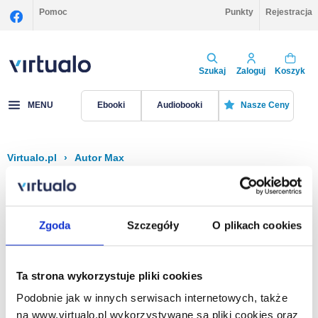
Pomoc
Punkty
Rejestracja
Szukaj
Zaloguj
Koszyk
MENU
Ebooki
Audiobooki
Nasze Ceny
Virtualo.pl
›
Autor Max
Filtruj
Sortuj
Max
Zgoda
Szczegóły
O plikach cookies
Brak pozycji.
Ta strona wykorzystuje pliki cookies
Podobnie jak w innych serwisach internetowych, także
Na stronie
40
na www.virtualo.pl wykorzystywane są pliki cookies oraz