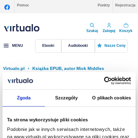
Pomoc
Punkty
Rejestracja
Szukaj
Zaloguj
Koszyk
MENU
Ebooki
Audiobooki
Nasze Ceny
Virtualo.pl
›
Książka EPUB, autor Mick Middles
Filtruj
Sortuj
Książka EPUB, Mick Middles
Zgoda
Szczegóły
O plikach cookies
Brak pozycji.
Ta strona wykorzystuje pliki cookies
Podobnie jak w innych serwisach internetowych, także
Na stronie
40
na www.virtualo.pl wykorzystywane są pliki cookies oraz