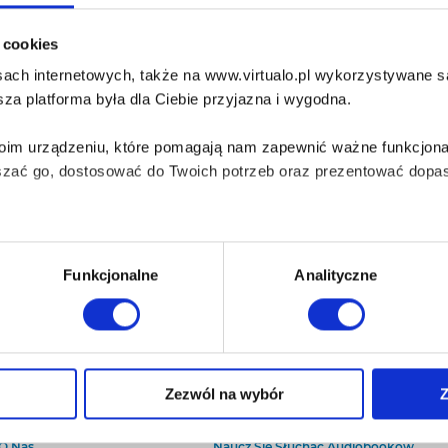
i cookies
ach internetowych, także na www.virtualo.pl wykorzystywane są 
za platforma była dla Ciebie przyjazna i wygodna.
Twoim urządzeniu, które pomagają nam zapewnić ważne funkcjona
szać go, dostosować do Twoich potrzeb oraz prezentować dopas
iezbędne do prawidłowego i bezpiecznego działania serwisu - s
Funkcjonalne
Analityczne
wi Twoje doświadczenia jeśli jesteś naszym Użytkownikiem.
 dobrowolna i można ją zmienić w dowolnym momencie, klikając 
Zezwól na wybór
Z
O Virtualo
Baza wiedzy
Kontakt
Który Format Ebooka Wybrać?
aniu przez nas z plików cookies oraz o przetwarzaniu Twoich d
O Nas
Naucz Się Słuchać Audiobooków