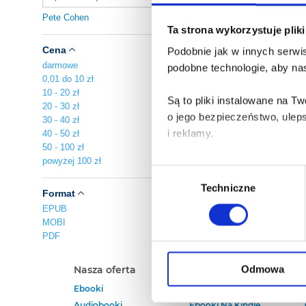
Pete Cohen
Ta strona wykorzystuje plik
Cena
Podobnie jak w innych serwis
darmowe
podobne technologie, aby nas
0,01 do 10 zł
10 - 20 zł
Są to pliki instalowane na 
20 - 30 zł
o jego bezpieczeństwo, ulep
30 - 40 zł
i reklamy.
40 - 50 zł
50 - 100 zł
powyżej 100 zł
Poza plikami, które są nam n
Wybór
Twojej zgody.
Techniczne
zgody
Format
EPUB
Każda udzielona zgoda popra
MOBI
PDF
Zgoda na pliki cookies jest
rogu strony.
Odmowa
Nasza oferta
Polecamy
Ebooki
Darmowe Ebooki
Więcej informacji o korzyst
Audiobooki
Ebooki Na Kindle