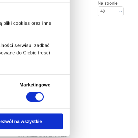
Na stronie
40
pliki cookies oraz inne
lności serwisu, zadbać
owane do Ciebie treści
ą także takie, które wymagają
Marketingowe
na ikonę w lewym dolnym
ezwól na wszystkie
Kontakt
Empik S.A
anych osobowych, w tym
ul. Marszałkowska 104/122