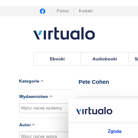
Pomoc
Kontakt
Ebooki
Audiobooki
S
Virtualo.pl
›
Autor Pete Cohen
Kategorie
Pete Cohen
Wydawnictwo
Brak pozycji.
Autor
Zgoda