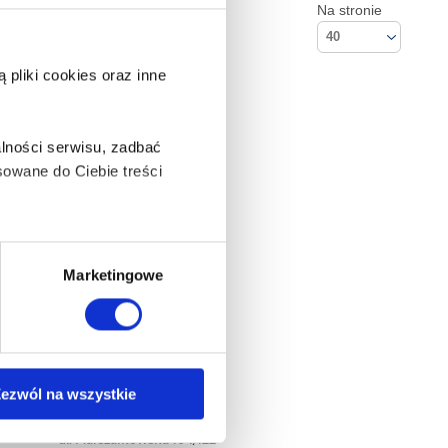
Na stronie
40
pliki cookies oraz inne
lności serwisu, zadbać
owane do Ciebie treści
ą także takie, które wymagają
Marketingowe
na ikonę w lewym dolnym
ezwól na wszystkie
Kontakt
Empik S.A
anych osobowych, w tym
ul. Marszałkowska 104/122