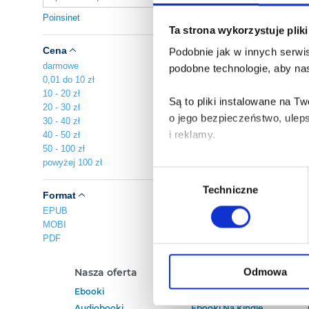
Poinsinet
Ta strona wykorzystuje plik
Cena
Podobnie jak w innych serwis
darmowe
podobne technologie, aby nas
0,01 do 10 zł
10 - 20 zł
Są to pliki instalowane na 
20 - 30 zł
o jego bezpieczeństwo, ulep
30 - 40 zł
i reklamy.
40 - 50 zł
50 - 100 zł
powyżej 100 zł
Poza plikami, które są nam n
Wybór
Twojej zgody.
Techniczne
zgody
Format
EPUB
Każda udzielona zgoda popra
MOBI
PDF
Zgoda na pliki cookies jest
rogu strony.
Odmowa
Nasza oferta
Polecamy
Ebooki
Darmowe Ebooki
Więcej informacji o korzyst
Audiobooki
Ebooki Na Kindle