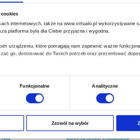
i cookies
ach internetowych, także na www.virtualo.pl wykorzystywane są 
za platforma była dla Ciebie przyjazna i wygodna.
Twoim urządzeniu, które pomagają nam zapewnić ważne funkcjona
szać go, dostosować do Twoich potrzeb oraz prezentować dopas
iezbędne do prawidłowego i bezpiecznego działania serwisu - s
Funkcjonalne
Analityczne
wi Twoje doświadczenia jeśli jesteś naszym Użytkownikiem.
 dobrowolna i można ją zmienić w dowolnym momencie, klikając 
Zezwól na wybór
Z
O Virtualo
Baza wiedzy
Kontakt
Który Format Ebooka Wybrać?
aniu przez nas z plików cookies oraz o przetwarzaniu Twoich d
O Nas
Naucz Się Słuchać Audiobooków