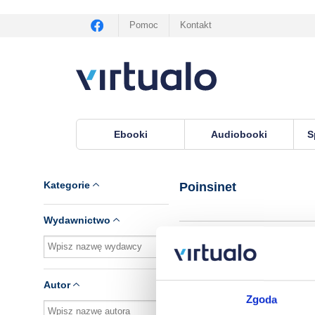
Pomoc
Kontakt
Ebooki
Audiobooki
S
Virtualo.pl
›
Autor Poinsinet
Kategorie
Poinsinet
Wydawnictwo
Brak pozycji.
Autor
Zgoda