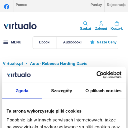
Pomoc
Punkty
Rejestracja
Szukaj
Zaloguj
Koszyk
MENU
Ebooki
Audiobooki
Nasze Ceny
Virtualo.pl
›
Autor Rebecca Harding Davis
Filtruj
Sortuj
Rebecca Harding Davis
Zgoda
Szczegóły
O plikach cookies
Brak pozycji.
Ta strona wykorzystuje pliki cookies
Podobnie jak w innych serwisach internetowych, także
Na stronie
40
na www.virtualo.pl wykorzystywane są pliki cookies oraz