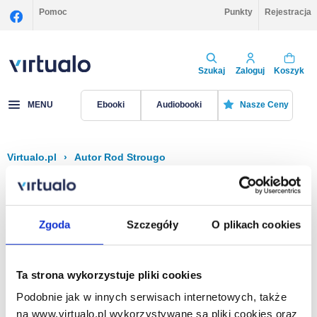
Pomoc
Punkty
Rejestracja
Szukaj
Zaloguj
Koszyk
MENU
Ebooki
Audiobooki
Nasze Ceny
Virtualo.pl
›
Autor Rod Strougo
Filtruj
Sortuj
Rod Strougo
Zgoda
Szczegóły
O plikach cookies
Brak pozycji.
Ta strona wykorzystuje pliki cookies
Podobnie jak w innych serwisach internetowych, także
Na stronie
40
na www.virtualo.pl wykorzystywane są pliki cookies oraz