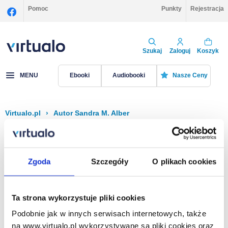
Pomoc
Punkty
Rejestracja
Szukaj
Zaloguj
Koszyk
MENU
Ebooki
Audiobooki
Nasze Ceny
Virtualo.pl
›
Autor Sandra M. Alber
Filtruj
Sortuj
Sandra M. Alber
Zgoda
Szczegóły
O plikach cookies
Brak pozycji.
Ta strona wykorzystuje pliki cookies
Podobnie jak w innych serwisach internetowych, także
Na stronie
40
na www.virtualo.pl wykorzystywane są pliki cookies oraz