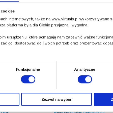
i cookies
ach internetowych, także na www.virtualo.pl wykorzystywane są 
za platforma była dla Ciebie przyjazna i wygodna.
Twoim urządzeniu, które pomagają nam zapewnić ważne funkcjona
szać go, dostosować do Twoich potrzeb oraz prezentować dopas
iezbędne do prawidłowego i bezpiecznego działania serwisu - s
Funkcjonalne
Analityczne
wi Twoje doświadczenia jeśli jesteś naszym Użytkownikiem.
 dobrowolna i można ją zmienić w dowolnym momencie, klikając 
Zezwól na wybór
Z
O Virtualo
Baza wiedzy
Kontakt
Który Format Ebooka Wybrać?
aniu przez nas z plików cookies oraz o przetwarzaniu Twoich d
O Nas
Naucz Się Słuchać Audiobooków