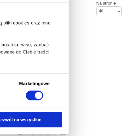
Na stronie
40
pliki cookies oraz inne
lności serwisu, zadbać
owane do Ciebie treści
ą także takie, które wymagają
Marketingowe
na ikonę w lewym dolnym
ezwól na wszystkie
Kontakt
Empik S.A
anych osobowych, w tym
ul. Marszałkowska 104/122