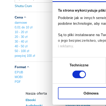
Shutta Crum
Ta strona wykorzystuje plik
Cena
Podobnie jak w innych serwis
darmowe
podobne technologie, aby nas
0,01 do 10 zł
10 - 20 zł
Są to pliki instalowane na 
20 - 30 zł
o jego bezpieczeństwo, ulep
30 - 40 zł
i reklamy.
40 - 50 zł
50 - 100 zł
powyżej 100 zł
Poza plikami, które są nam n
Wybór
Twojej zgody.
Techniczne
zgody
Format
EPUB
Każda udzielona zgoda popra
MOBI
PDF
Zgoda na pliki cookies jest
rogu strony.
Odmowa
Nasza oferta
Polecamy
Ebooki
Darmowe Ebooki
Więcej informacji o korzyst
Audiobooki
Ebooki Na Kindle