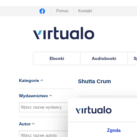
Pomoc
Kontakt
Ebooki
Audiobooki
S
Virtualo.pl
›
Autor Shutta Crum
Kategorie
Shutta Crum
Wydawnictwo
Brak pozycji.
Autor
Zgoda