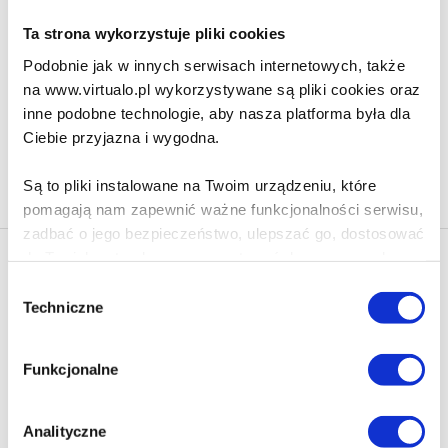
Ta strona wykorzystuje pliki cookies
55.00 zł
Podobnie jak w innych serwisach internetowych, także
Do koszyka
Na prezent
na www.virtualo.pl wykorzystywane są pliki cookies oraz
inne podobne technologie, aby nasza platforma była dla
Ciebie przyjazna i wygodna.
Na stronie
40
Są to pliki instalowane na Twoim urządzeniu, które
pomagają nam zapewnić ważne funkcjonalności serwisu,
zadbać o jego bezpieczeństwo, ulepszać go, dostosować
do Twoich potrzeb oraz prezentować dopasowane do
Newsletter - rabat 10%
Ciebie treści i reklamy.
Wybór
Klikając ZAPISZ SIĘ, zgadzasz się na otrzymywanie informacji
Techniczne
zgody
marketingowych dotyczących virtualo.pl oraz partnerów biznesowych
Poza plikami, które są nam niezbędne do prawidłowego
Virtualo.
i bezpiecznego działania serwisu - są także takie, które
Zgodę można wycofać w każdym czasie w sposób określony w
Funkcjonalne
wymagają Twojej zgody.
Polityce Prywatności
.
Wycofanie zgody nie wpływa na zgodność z prawem przetwarzania
Każda udzielona zgoda poprawi Twoje doświadczenia
dokonanego przed jej wycofaniem.
Analityczne