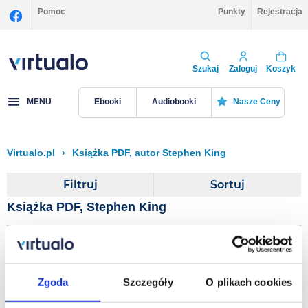
Pomoc
Punkty
Rejestracja
Szukaj
Zaloguj
Koszyk
MENU
Ebooki
Audiobooki
Nasze Ceny
Virtualo.pl
›
Książka PDF, autor Stephen King
Filtruj
Sortuj
Książka PDF, Stephen King
Amerykański koszmar.
Bastion. Tom 2
Zgoda
Szczegóły
O plikach cookies
Stephen King