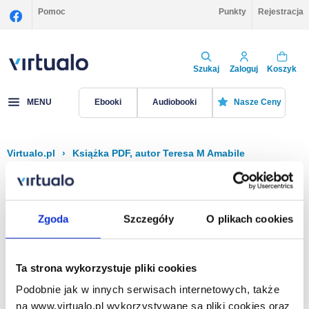
Pomoc
Punkty
Rejestracja
Szukaj
Zaloguj
Koszyk
MENU
Ebooki
Audiobooki
Nasze Ceny
Virtualo.pl
›
Książka PDF, autor Teresa M Amabile
Filtruj
Sortuj
Książka PDF, Teresa M Amabile
Zgoda
Szczegóły
O plikach cookies
Brak pozycji.
Ta strona wykorzystuje pliki cookies
Podobnie jak w innych serwisach internetowych, także
Na stronie
40
na www.virtualo.pl wykorzystywane są pliki cookies oraz