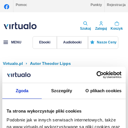
Pomoc
Punkty
Rejestracja
Szukaj
Zaloguj
Koszyk
MENU
Ebooki
Audiobooki
Nasze Ceny
Virtualo.pl
›
Autor Theodor Lipps
Filtruj
Sortuj
Theodor Lipps
Zgoda
Szczegóły
O plikach cookies
Brak pozycji.
Ta strona wykorzystuje pliki cookies
Podobnie jak w innych serwisach internetowych, także
Na stronie
40
na www.virtualo.pl wykorzystywane są pliki cookies oraz