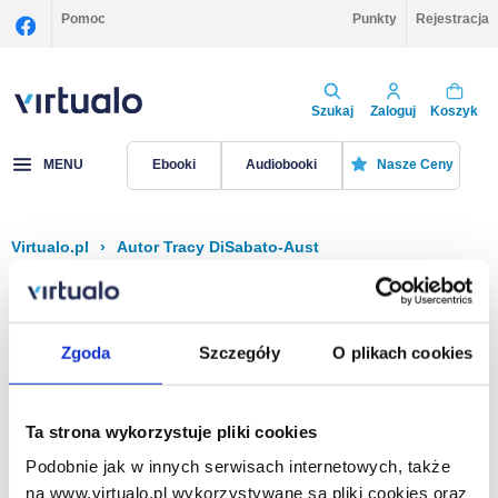
Pomoc
Punkty
Rejestracja
Szukaj
Zaloguj
Koszyk
MENU
Ebooki
Audiobooki
Nasze Ceny
Virtualo.pl
›
Autor Tracy DiSabato-Aust
Filtruj
Sortuj
Tracy DiSabato-Aust
Zgoda
Szczegóły
O plikach cookies
Brak pozycji.
Ta strona wykorzystuje pliki cookies
Podobnie jak w innych serwisach internetowych, także
Na stronie
40
na www.virtualo.pl wykorzystywane są pliki cookies oraz