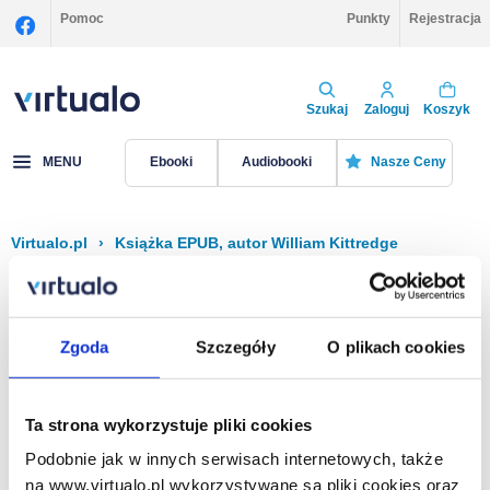
Pomoc
Punkty
Rejestracja
Szukaj
Zaloguj
Koszyk
MENU
Ebooki
Audiobooki
Nasze Ceny
Virtualo.pl
›
Książka EPUB, autor William Kittredge
Filtruj
Sortuj
Książka EPUB, William Kittredge
Zgoda
Szczegóły
O plikach cookies
Brak pozycji.
Ta strona wykorzystuje pliki cookies
Podobnie jak w innych serwisach internetowych, także
Na stronie
40
na www.virtualo.pl wykorzystywane są pliki cookies oraz