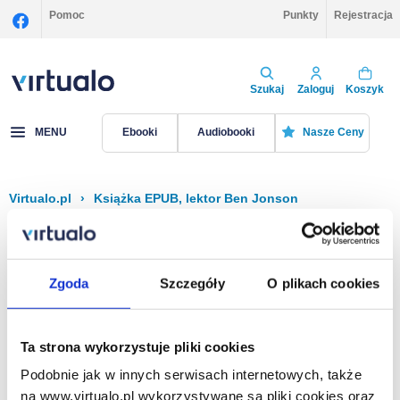
Pomoc
Punkty
Rejestracja
Szukaj
Zaloguj
Koszyk
MENU
Ebooki
Audiobooki
Nasze Ceny
Virtualo.pl
›
Książka EPUB, lektor Ben Jonson
Filtruj
Sortuj
Książka EPUB, Ben Jonson
Zgoda
Szczegóły
O plikach cookies
Brak pozycji.
Ta strona wykorzystuje pliki cookies
Podobnie jak w innych serwisach internetowych, także
Na stronie
40
na www.virtualo.pl wykorzystywane są pliki cookies oraz