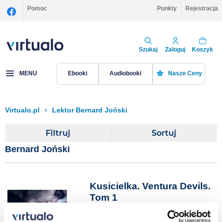
Pomoc
Punkty
Rejestracja
Szukaj
Zaloguj
Koszyk
MENU
Ebooki
Audiobooki
Nasze Ceny
Virtualo.pl
›
Lektor Bernard Joński
Filtruj
Sortuj
Bernard Joński
Kusicielka. Ventura Devils.
Tom 1
Emilia Szelest