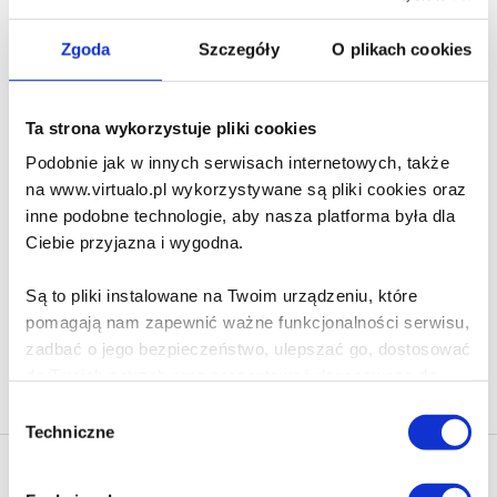
39.90 zł
Zgoda
Szczegóły
O plikach cookies
Do koszyka
Na prezent
Ta strona wykorzystuje pliki cookies
Kusząca pomyłka
Podobnie jak w innych serwisach internetowych, także
Vi Keeland
na www.virtualo.pl wykorzystywane są pliki cookies oraz
inne podobne technologie, aby nasza platforma była dla
44.99 zł
Ciebie przyjazna i wygodna.
Do koszyka
Na prezent
Są to pliki instalowane na Twoim urządzeniu, które
pomagają nam zapewnić ważne funkcjonalności serwisu,
zadbać o jego bezpieczeństwo, ulepszać go, dostosować
Na stronie
40
do Twoich potrzeb oraz prezentować dopasowane do
Ciebie treści i reklamy.
Wybór
Techniczne
zgody
Poza plikami, które są nam niezbędne do prawidłowego
Newsletter - rabat 10%
i bezpiecznego działania serwisu - są także takie, które