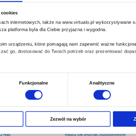
diobook po zakupie nie będzie dostępny do słuchania w aplikacji Empi
i cookies
ik ze swojej biblioteki i odsłuchaj go w dowolnej innej aplikacji...
ach internetowych, także na www.virtualo.pl wykorzystywane są 
UDIOBOOK:
MP3
za platforma była dla Ciebie przyjazna i wygodna.
bezpieczenie:
brak
Twoim urządzeniu, które pomagają nam zapewnić ważne funkcjona
szać go, dostosować do Twoich potrzeb oraz prezentować dopas
iezbędne do prawidłowego i bezpiecznego działania serwisu - s
Funkcjonalne
Analityczne
wi Twoje doświadczenia jeśli jesteś naszym Użytkownikiem.
 dobrowolna i można ją zmienić w dowolnym momencie, klikając 
O Virtualo
Baza wiedzy
Zezwól na wybór
Z
Kontakt
Który Format Ebooka Wybrać?
aniu przez nas z plików cookies oraz o przetwarzaniu Twoich d
O Nas
Naucz Się Słuchać Audiobooków