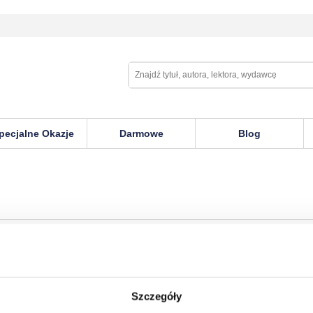
pecjalne Okazje
Darmowe
Blog
usiness Survival Kit
Szczegóły
ron Cole
,
Bianca Miller-Cole