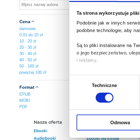
Au
Ta strona wykorzystuje plik
pl
Cena
Podobnie jak w innych serwis
A
darmowe
podobne technologie, aby nas
Za
0,01 do 10 zł
10 - 20 zł
Są to pliki instalowane na 
20 - 30 zł
o jego bezpieczeństwo, ulep
30 - 40 zł
40 - 50 zł
i reklamy.
50 - 100 zł
powyżej 100 zł
Poza plikami, które są nam n
Wybór
Twojej zgody.
Techniczne
zgody
Format
EPUB
Każda udzielona zgoda popra
MOBI
PDF
Zgoda na pliki cookies jest
rogu strony.
Nasza oferta
Polecamy
Odmowa
Ebooki
Darmowe Ebooki
Więcej informacji o korzyst
Audiobooki
Ebooki Na Kindle