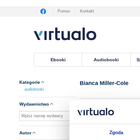
Pomoc
Kontakt
Ebooki
Audiobooki
S
Virtualo.pl
›
Lektor Bianca Miller-Cole
Kategorie
Bianca Miller-Cole
audiobooki
Wydawnictwo
B
Zgoda
Autor
By