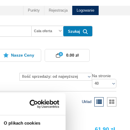
Punkty
Rejestracja
Logowanie
Cała oferta
Szukaj
0
Nasze Ceny
0.00 zł
Na stronie
Ilość sprzedaży: od najwyższej
40
Układ
O plikach cookies
61.90 zł