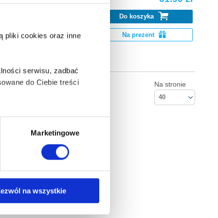
Do koszyka
k Go. Pobierz
Na prezent
pliki cookies oraz inne
lności serwisu, zadbać
owane do Ciebie treści
Na stronie
40
ą także takie, które wymagają
Marketingowe
na ikonę w lewym dolnym
Kontakt
ezwól na wszystkie
Empik S.A
anych osobowych, w tym
ul. Marszałkowska 104/122