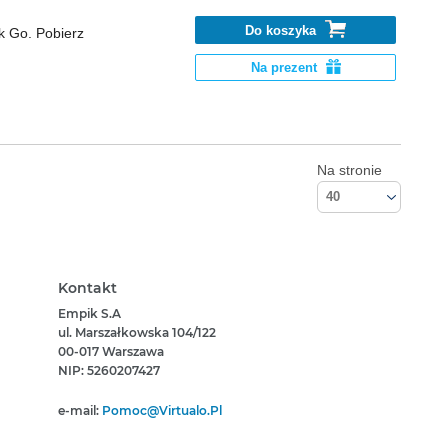
Do koszyka
k Go. Pobierz
Na prezent
Na stronie
40
Kontakt
Empik S.A
ul. Marszałkowska 104/122
00-017 Warszawa
NIP: 5260207427
e-mail:
Pomoc@virtualo.pl