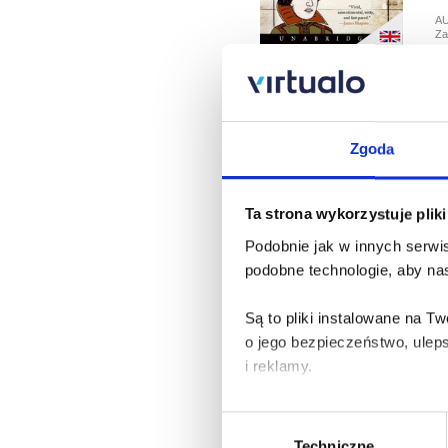
A
Za
L
Bi
Zgoda
Au
pl
Ta strona wykorzystuje plik
A
Za
Podobnie jak w innych serwis
podobne technologie, aby nas
W
Są to pliki instalowane na 
Bi
o jego bezpieczeństwo, ulep
Au
i reklamy.
pl
Poza plikami, które są nam n
A
Wybór
Za
Twojej zgody.
Techniczne
zgody