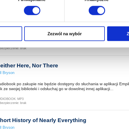
t Home
wi Twoje doświadczenia jeśli jesteś naszym Użytkownikiem.
ll Bryson
 dobrowolna i można ją zmienić w dowolnym momencie, klikając 
diobook po zakupie nie będzie dostępny do słuchania w aplikacji Empi
Zezwól na wybór
Z
ik ze swojej biblioteki i odsłuchaj go w dowolnej innej aplikacji...
UDIOBOOK:
MP3
aniu przez nas z plików cookies oraz o przetwarzaniu Twoich d
bezpieczenie:
brak
ieniach, znajdziesz w naszej
Polityce prywatności
.
either Here, Nor There
ll Bryson
diobook po zakupie nie będzie dostępny do słuchania w aplikacji Empi
ik ze swojej biblioteki i odsłuchaj go w dowolnej innej aplikacji...
UDIOBOOK:
MP3
bezpieczenie:
brak
hort History of Nearly Everything
ll Bryson