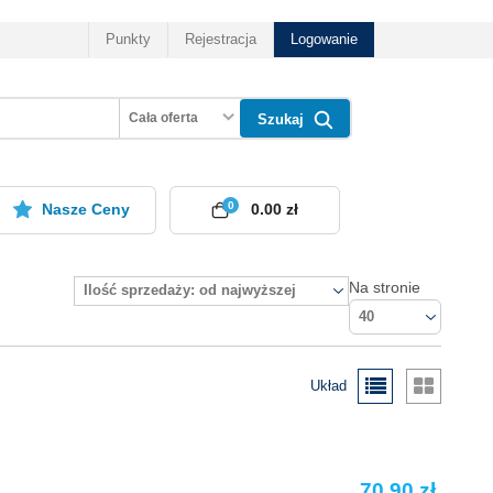
Punkty
Rejestracja
Logowanie
Cała oferta
Szukaj
0
Nasze Ceny
0.00 zł
Na stronie
Ilość sprzedaży: od najwyższej
40
Układ
70.90 zł