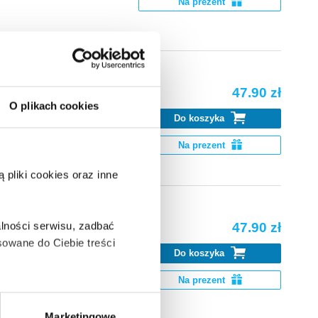
Na prezent
47.90 zł
O plikach cookies
Do koszyka
k Go. Pobierz
Na prezent
pliki cookies oraz inne
lności serwisu, zadbać
47.90 zł
owane do Ciebie treści
Do koszyka
k Go. Pobierz
Na prezent
ą także takie, które wymagają
Marketingowe