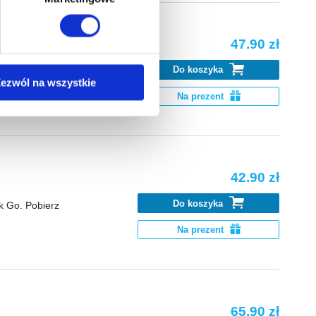
47.90 zł
na ikonę w lewym dolnym
Do koszyka
k Go. Pobierz
ezwól na wszystkie
Na prezent
anych osobowych, w tym
42.90 zł
Do koszyka
k Go. Pobierz
Na prezent
65.90 zł