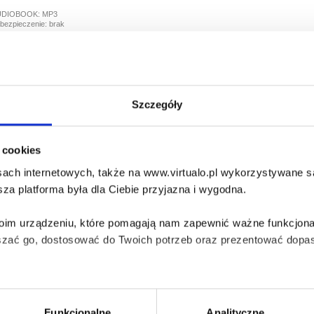
UDIOBOOK:
MP3
bezpieczenie:
brak
ife And Times Of The Thunderbolt Kid
ll Bryson
Szczegóły
diobook po zakupie nie będzie dostępny do słuchania w aplikacji Empi
ik ze swojej biblioteki i odsłuchaj go w dowolnej innej aplikacji...
i cookies
UDIOBOOK:
MP3
bezpieczenie:
brak
ach internetowych, także na www.virtualo.pl wykorzystywane są 
za platforma była dla Ciebie przyjazna i wygodna.
alk In The Woods
Twoim urządzeniu, które pomagają nam zapewnić ważne funkcjona
ll Bryson
szać go, dostosować do Twoich potrzeb oraz prezentować dopas
diobook po zakupie nie będzie dostępny do słuchania w aplikacji Empi
ik ze swojej biblioteki i odsłuchaj go w dowolnej innej aplikacji...
iezbędne do prawidłowego i bezpiecznego działania serwisu - s
UDIOBOOK:
MP3
bezpieczenie:
brak
Funkcjonalne
Analityczne