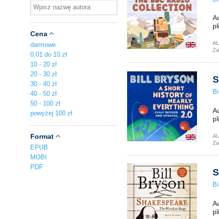
Au
pl
Cena
A
darmowe
Za
0,01 do 10 zł
10 - 20 zł
20 - 30 zł
S
30 - 40 zł
Bi
40 - 50 zł
50 - 100 zł
Au
powyżej 100 zł
pl
Format
A
Za
EPUB
MOBI
PDF
S
Bi
Au
pl