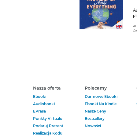
Au
pl
A
Za
Nasza oferta
Polecamy
Ebooki
Darmowe Ebooki
Audiobooki
Ebooki Na Kindle
EPrasa
Nasze Ceny
Punkty Virtualo
Bestsellery
Podaruj Prezent
Nowości
Realizacja Kodu