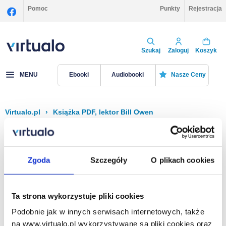
Pomoc
Punkty
Rejestracja
Szukaj
Zaloguj
Koszyk
MENU
Ebooki
Audiobooki
Nasze Ceny
Virtualo.pl
›
Książka PDF, lektor Bill Owen
Filtruj
Sortuj
Książka PDF, Bill Owen
Zgoda
Szczegóły
O plikach cookies
Brak pozycji.
Ta strona wykorzystuje pliki cookies
Podobnie jak w innych serwisach internetowych, także
Na stronie
40
na www.virtualo.pl wykorzystywane są pliki cookies oraz