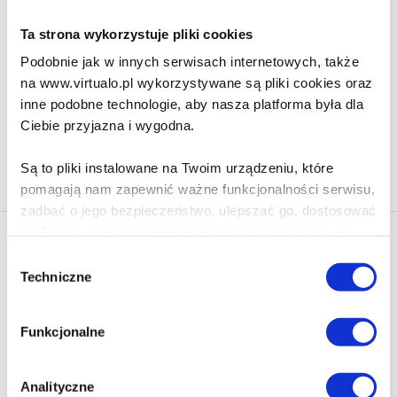
Ta strona wykorzystuje pliki cookies
119.90 zł
Podobnie jak w innych serwisach internetowych, także
Do koszyka
Na prezent
na www.virtualo.pl wykorzystywane są pliki cookies oraz
inne podobne technologie, aby nasza platforma była dla
Ciebie przyjazna i wygodna.
Na stronie
40
Są to pliki instalowane na Twoim urządzeniu, które
pomagają nam zapewnić ważne funkcjonalności serwisu,
zadbać o jego bezpieczeństwo, ulepszać go, dostosować
do Twoich potrzeb oraz prezentować dopasowane do
Newsletter - rabat 10%
Ciebie treści i reklamy.
Wybór
Klikając ZAPISZ SIĘ, zgadzasz się na otrzymywanie informacji
Techniczne
zgody
marketingowych dotyczących virtualo.pl oraz partnerów biznesowych
Poza plikami, które są nam niezbędne do prawidłowego
Virtualo.
i bezpiecznego działania serwisu - są także takie, które
Zgodę można wycofać w każdym czasie w sposób określony w
Funkcjonalne
wymagają Twojej zgody.
Polityce Prywatności
.
Wycofanie zgody nie wpływa na zgodność z prawem przetwarzania
Każda udzielona zgoda poprawi Twoje doświadczenia
Analityczne
dokonanego przed jej wycofaniem.