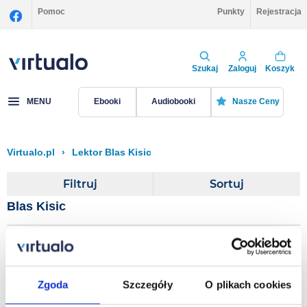
Pomoc
Punkty
Rejestracja
Szukaj
Zaloguj
Koszyk
MENU
Ebooki
Audiobooki
Nasze Ceny
Virtualo.pl
›
Lektor Blas Kisic
Filtruj
Sortuj
Blas Kisic
Orson Scott Card's
Intergalactic Medicine
Zgoda
Szczegóły
O plikach cookies
Show
Opracowanie zbiorowe