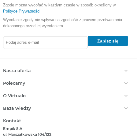
Zgodę można wycofać w każdym czasie w sposób określony w
Polityce Prywatności
.
Wycofanie zgody nie wpływa na zgodność z prawem przetwarzania
dokonanego przed jej wycofaniem.
Zapisz się
Nasza oferta
Ebooki
Polecamy
Audiobooki
Darmowe Ebooki
EPrasa
O Virtualo
Ebooki Na Kindle
Punkty Virtualo
Kontakt
Nasze Ceny
Baza wiedzy
Podaruj Prezent
O Nas
Bestsellery
Realizacja Kodu
Który Format Ebooka Wybrać?
Regulamin Zakupów
Kontakt
Nowości
Naucz Się Słuchać Audiobooków
Regulamin Punktów
Empik S.A
Który Czytnik Wybrać?
Polityka Prywatności
ul. Marszałkowska 104/122