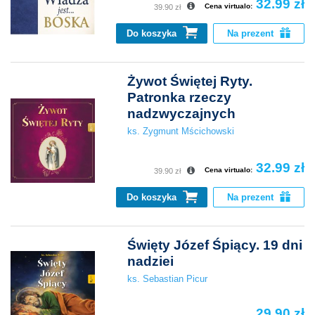
32.99 zł
Cena virtualo:
39.90 zł
Do koszyka
Na prezent
Żywot Świętej Ryty.
Patronka rzeczy
nadzwyczajnych
ks. Zygmunt Mścichowski
32.99 zł
Cena virtualo:
39.90 zł
Do koszyka
Na prezent
Święty Józef Śpiący. 19 dni
nadziei
ks. Sebastian Picur
29.90 zł