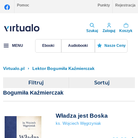
Pomoc
Punkty
Rejestracja
Szukaj
Zaloguj
Koszyk
MENU
Ebooki
Audiobooki
Nasze Ceny
Virtualo.pl
›
Lektor Bogumiła Kaźmierczak
Filtruj
Sortuj
Bogumiła Kaźmierczak
Władza jest Boska
ks. Wojciech Węgrzyniak