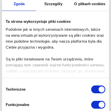
Zgoda
Szczegóły
O plikach cookies
9.90 zł
Do koszyka
Na prezent
Ta strona wykorzystuje pliki cookies
Podobnie jak w innych serwisach internetowych, także
Ostatnie objawienie
na www.virtualo.pl wykorzystywane są pliki cookies oraz
Joseph Thornborn
inne podobne technologie, aby nasza platforma była dla
Ciebie przyjazna i wygodna.
49.90 zł
Są to pliki instalowane na Twoim urządzeniu, które
Do koszyka
Na prezent
pomagają nam zapewnić ważne funkcjonalności serwisu,
zadbać o jego bezpieczeństwo, ulepszać go, dostosować
Ronald Reagan. Duchowa
do Twoich potrzeb oraz prezentować dopasowane do
biografia
Ciebie treści i reklamy.
Wybór
Paul Kengor
Techniczne
zgody
Poza plikami, które są nam niezbędne do prawidłowego
49.90 zł
i bezpiecznego działania serwisu - są także takie, które
Funkcjonalne
wymagają Twojej zgody.
Do koszyka
Na prezent