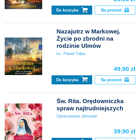
Do koszyka
Na prezent
Nazajutrz w Markowej.
Życie po zbrodni na
rodzinie Ulmów
ks. Paweł Tołpa
49.90 zł
Do koszyka
Na prezent
Św. Rita. Orędowniczka
spraw najtrudniejszych
Opracowanie zbiorowe
39.90 zł