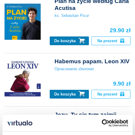
Plan na życie według Carla
Acutisa
ks. Sebastian Picur
29.90 zł
Do koszyka
Na prezent
Habemus papam. Leon XIV
Opracowanie zbiorowe
9.90 zł
Do koszyka
Na prezent
Jezu, Ty się tym zajmij.
Ojciec Dolindo Ruotolo
Małgorzata Pabis