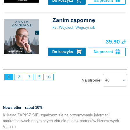
Do koszyka
Na prezent
Zanim zapomnę
ks. Wojciech Węgrzyniak
39.90 zł
Do koszyka
Na prezent
1
2
3
5
Na stronie
40
Newsletter - rabat 10%
Klikając ZAPISZ SIĘ, zgadzasz się na otrzymywanie informacji
marketingowych dotyczących virtualo.pl oraz partnerów biznesowych
Virtualo.