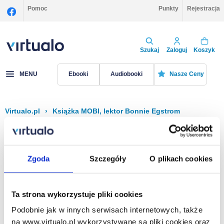
Pomoc
Punkty
Rejestracja
Szukaj
Zaloguj
Koszyk
MENU
Ebooki
Audiobooki
Nasze Ceny
Virtualo.pl
›
Książka MOBI, lektor Bonnie Egstrom
Filtruj
Sortuj
Książka MOBI, Bonnie Egstrom
Zgoda
Szczegóły
O plikach cookies
Brak pozycji.
Ta strona wykorzystuje pliki cookies
Podobnie jak w innych serwisach internetowych, także
Na stronie
40
na www.virtualo.pl wykorzystywane są pliki cookies oraz