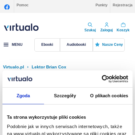
Pomoc
Punkty
Rejestracja
Szukaj
Zaloguj
Koszyk
MENU
Ebooki
Audiobooki
Nasze Ceny
Virtualo.pl
›
Lektor Brian Cox
Filtruj
Sortuj
Brian Cox
Zgoda
Szczegóły
O plikach cookies
Brak pozycji.
Ta strona wykorzystuje pliki cookies
Podobnie jak w innych serwisach internetowych, także
Na stronie
40
na www.virtualo.pl wykorzystywane są pliki cookies oraz