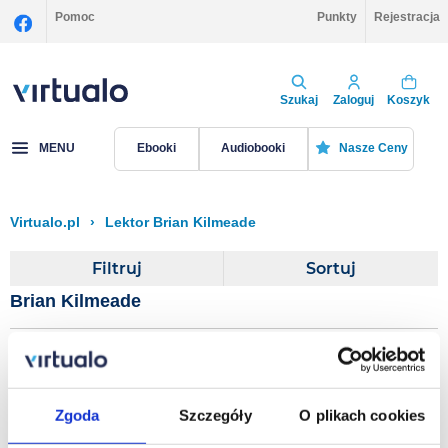
Pomoc
Punkty
Rejestracja
Szukaj
Zaloguj
Koszyk
MENU
Ebooki
Audiobooki
Nasze Ceny
Virtualo.pl
›
Lektor Brian Kilmeade
Filtruj
Sortuj
Brian Kilmeade
It's How You Play the
Game and The Games Do
Zgoda
Szczegóły
O plikach cookies
Count
Brian Kilmeade