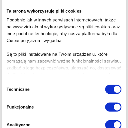
Ta strona wykorzystuje pliki cookies
63.90 zł
Podobnie jak w innych serwisach internetowych, także
Do koszyka
Na prezent
na www.virtualo.pl wykorzystywane są pliki cookies oraz
inne podobne technologie, aby nasza platforma była dla
Ciebie przyjazna i wygodna.
Na stronie
40
Są to pliki instalowane na Twoim urządzeniu, które
pomagają nam zapewnić ważne funkcjonalności serwisu,
zadbać o jego bezpieczeństwo, ulepszać go, dostosować
do Twoich potrzeb oraz prezentować dopasowane do
Newsletter - rabat 10%
Ciebie treści i reklamy.
Wybór
Klikając ZAPISZ SIĘ, zgadzasz się na otrzymywanie informacji
Techniczne
zgody
marketingowych dotyczących virtualo.pl oraz partnerów biznesowych
Poza plikami, które są nam niezbędne do prawidłowego
Virtualo.
i bezpiecznego działania serwisu - są także takie, które
Zgodę można wycofać w każdym czasie w sposób określony w
Funkcjonalne
wymagają Twojej zgody.
Polityce Prywatności
.
Wycofanie zgody nie wpływa na zgodność z prawem przetwarzania
Każda udzielona zgoda poprawi Twoje doświadczenia
Analityczne
dokonanego przed jej wycofaniem.