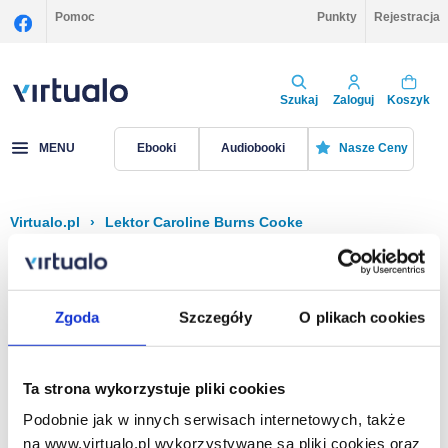
Pomoc
Punkty
Rejestracja
Szukaj
Zaloguj
Koszyk
MENU
Ebooki
Audiobooki
Nasze Ceny
Virtualo.pl
›
Lektor Caroline Burns Cooke
Filtruj
Sortuj
Caroline Burns Cooke
Zgoda
Szczegóły
O plikach cookies
Brak pozycji.
Ta strona wykorzystuje pliki cookies
Podobnie jak w innych serwisach internetowych, także
Na stronie
40
na www.virtualo.pl wykorzystywane są pliki cookies oraz