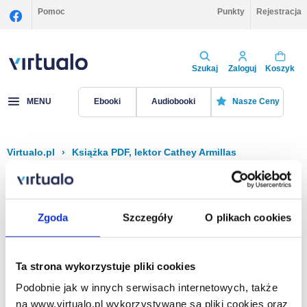
Pomoc
Punkty
Rejestracja
Szukaj
Zaloguj
Koszyk
MENU
Ebooki
Audiobooki
Nasze Ceny
Virtualo.pl
›
Książka PDF, lektor Cathey Armillas
Filtruj
Sortuj
Książka PDF, Cathey Armillas
Zgoda
Szczegóły
O plikach cookies
Brak pozycji.
Ta strona wykorzystuje pliki cookies
Podobnie jak w innych serwisach internetowych, także
Na stronie
40
na www.virtualo.pl wykorzystywane są pliki cookies oraz