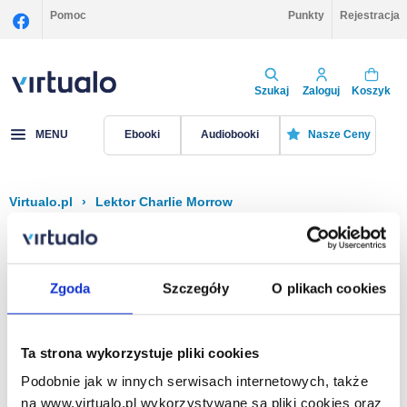
Pomoc
Punkty
Rejestracja
Szukaj
Zaloguj
Koszyk
MENU
Ebooki
Audiobooki
Nasze Ceny
Virtualo.pl
›
Lektor Charlie Morrow
Filtruj
Sortuj
Charlie Morrow
Zgoda
Szczegóły
O plikach cookies
Brak pozycji.
Ta strona wykorzystuje pliki cookies
Podobnie jak w innych serwisach internetowych, także
Na stronie
40
na www.virtualo.pl wykorzystywane są pliki cookies oraz