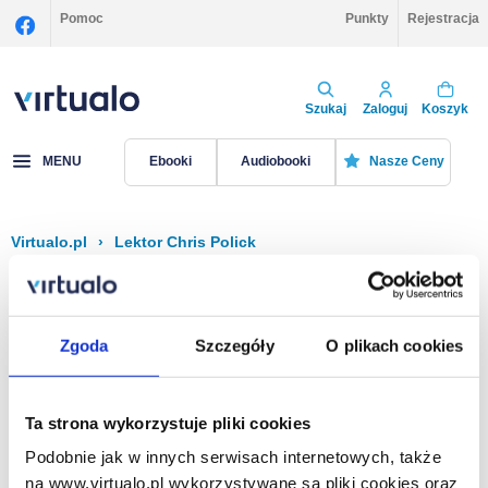
Pomoc
Punkty
Rejestracja
Szukaj
Zaloguj
Koszyk
MENU
Ebooki
Audiobooki
Nasze Ceny
Virtualo.pl
›
Lektor Chris Polick
Filtruj
Sortuj
Chris Polick
Zgoda
Szczegóły
O plikach cookies
Brak pozycji.
Ta strona wykorzystuje pliki cookies
Podobnie jak w innych serwisach internetowych, także
Na stronie
40
na www.virtualo.pl wykorzystywane są pliki cookies oraz