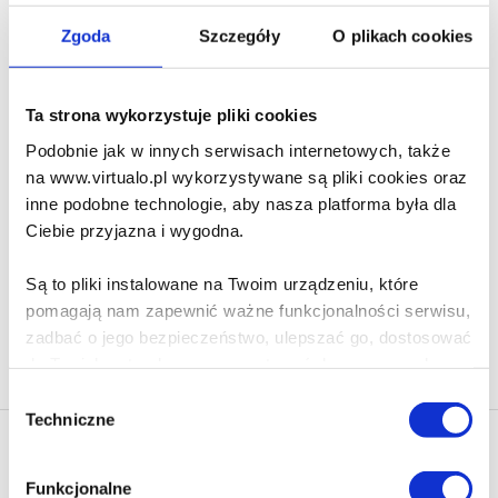
106.90 zł
Zgoda
Szczegóły
O plikach cookies
Do koszyka
Na prezent
Sunset Mantle
Ta strona wykorzystuje pliki cookies
Alter S. Reiss
Podobnie jak w innych serwisach internetowych, także
na www.virtualo.pl wykorzystywane są pliki cookies oraz
58.90 zł
inne podobne technologie, aby nasza platforma była dla
Ciebie przyjazna i wygodna.
Do koszyka
Na prezent
Są to pliki instalowane na Twoim urządzeniu, które
pomagają nam zapewnić ważne funkcjonalności serwisu,
zadbać o jego bezpieczeństwo, ulepszać go, dostosować
Na stronie
40
do Twoich potrzeb oraz prezentować dopasowane do
Ciebie treści i reklamy.
Wybór
Techniczne
zgody
Poza plikami, które są nam niezbędne do prawidłowego
Newsletter - rabat 10%
i bezpiecznego działania serwisu - są także takie, które
Klikając ZAPISZ SIĘ, zgadzasz się na otrzymywanie informacji
Funkcjonalne
wymagają Twojej zgody.