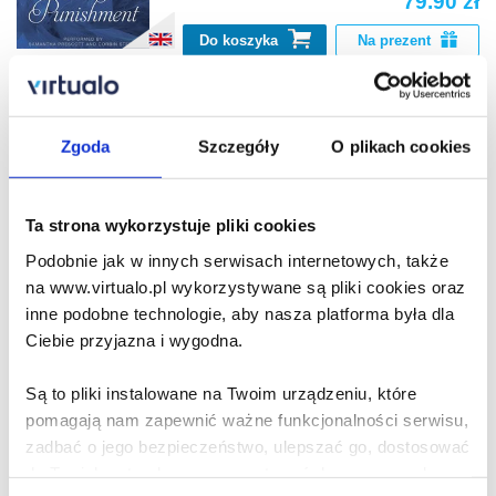
79.90 zł
Do koszyka
Na prezent
Claiming of Sleeping
Beauty
Zgoda
Szczegóły
O plikach cookies
Anne Rice
95.90 zł
Ta strona wykorzystuje pliki cookies
Podobnie jak w innych serwisach internetowych, także
Do koszyka
Na prezent
na www.virtualo.pl wykorzystywane są pliki cookies oraz
inne podobne technologie, aby nasza platforma była dla
Beauty's Release
Ciebie przyjazna i wygodna.
Anne Rice
Są to pliki instalowane na Twoim urządzeniu, które
86.90 zł
pomagają nam zapewnić ważne funkcjonalności serwisu,
zadbać o jego bezpieczeństwo, ulepszać go, dostosować
Do koszyka
Na prezent
do Twoich potrzeb oraz prezentować dopasowane do