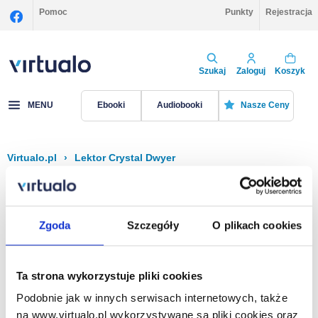
Pomoc
Punkty
Rejestracja
Szukaj
Zaloguj
Koszyk
MENU
Ebooki
Audiobooki
Nasze Ceny
Virtualo.pl
›
Lektor Crystal Dwyer
Filtruj
Sortuj
Crystal Dwyer
Zgoda
Szczegóły
O plikach cookies
Brak pozycji.
Ta strona wykorzystuje pliki cookies
Podobnie jak w innych serwisach internetowych, także
Na stronie
40
na www.virtualo.pl wykorzystywane są pliki cookies oraz