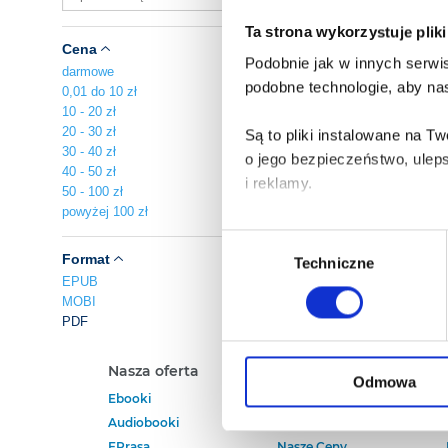
Ta strona wykorzystuje plik
Cena
Podobnie jak w innych serwis
darmowe
podobne technologie, aby nas
0,01 do 10 zł
10 - 20 zł
20 - 30 zł
Są to pliki instalowane na 
30 - 40 zł
o jego bezpieczeństwo, ulep
40 - 50 zł
i reklamy.
50 - 100 zł
powyżej 100 zł
Poza plikami, które są nam n
Wybór
Twojej zgody.
Format
Techniczne
zgody
EPUB
MOBI
Każda udzielona zgoda popra
PDF
Zgoda na pliki cookies jest
Nasza oferta
Polecamy
rogu strony.
Odmowa
Ebooki
Darmowe Ebooki
Audiobooki
Ebooki Na Kindle
Więcej informacji o korzyst
EPrasa
Nasze Ceny
o przysługujących Ci uprawn