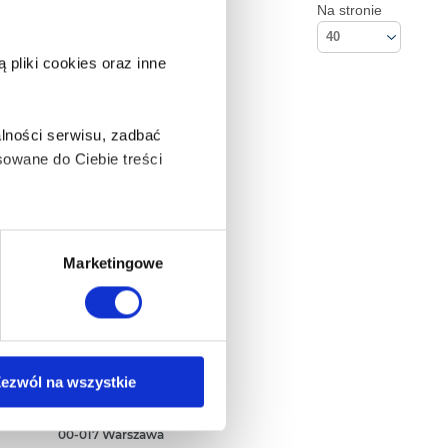
Na stronie
40
pliki cookies oraz inne
lności serwisu, zadbać
owane do Ciebie treści
ą także takie, które wymagają
Marketingowe
na ikonę w lewym dolnym
Kontakt
ezwól na wszystkie
Empik S.A
ul. Marszałkowska 104/122
anych osobowych, w tym
00-017 Warszawa