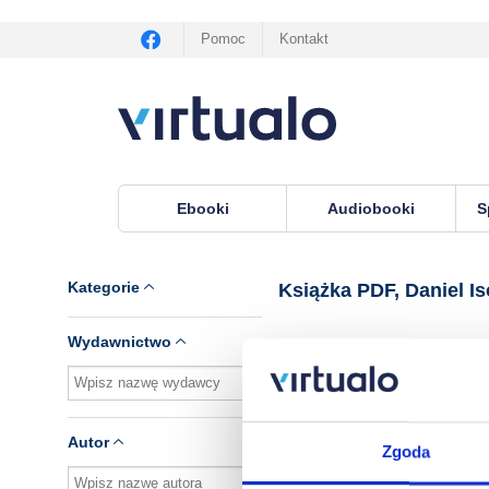
Pomoc
Kontakt
Ebooki
Audiobooki
S
Virtualo.pl
›
Książka PDF, lektor Daniel Ison
Kategorie
Książka PDF, Daniel I
Wydawnictwo
Brak pozycji.
Autor
Zgoda