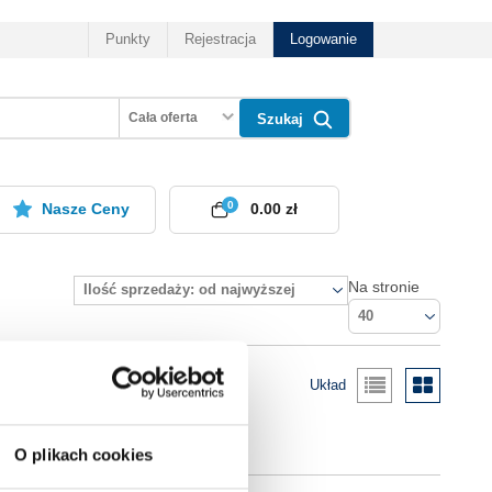
Punkty
Rejestracja
Logowanie
Cała oferta
Szukaj
0
Nasze Ceny
0.00 zł
Na stronie
Ilość sprzedaży: od najwyższej
40
Układ
O plikach cookies