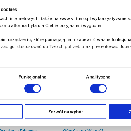
i cookies
ach internetowych, także na www.virtualo.pl wykorzystywane są 
za platforma była dla Ciebie przyjazna i wygodna.
Twoim urządzeniu, które pomagają nam zapewnić ważne funkcjona
szać go, dostosować do Twoich potrzeb oraz prezentować dopas
iezbędne do prawidłowego i bezpiecznego działania serwisu - s
Funkcjonalne
Analityczne
wi Twoje doświadczenia jeśli jesteś naszym Użytkownikiem.
 dobrowolna i można ją zmienić w dowolnym momencie, klikając 
O Virtualo
Baza wiedzy
Zezwól na wybór
Z
Kontakt
Który Format Ebooka Wybrać?
O Nas
Naucz Się Słuchać Audiobooków
aniu przez nas z plików cookies oraz o przetwarzaniu Twoich d
Regulamin Zakupów
Który Czytnik Wybrać?
ieniach, znajdziesz w naszej
Polityce prywatności
.