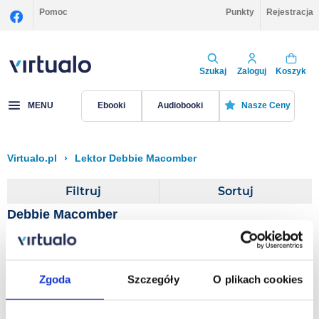
Pomoc
Punkty
Rejestracja
Szukaj
Zaloguj
Koszyk
MENU
Ebooki
Audiobooki
Nasze Ceny
Virtualo.pl
›
Lektor Debbie Macomber
Filtruj
Sortuj
Debbie Macomber
Last One Home
Zgoda
Szczegóły
O plikach cookies
Debbie Macomber