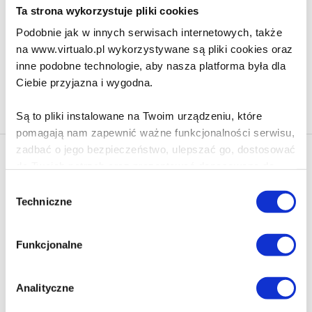
52.90 zł
Ta strona wykorzystuje pliki cookies
Do koszyka
Na prezent
Podobnie jak w innych serwisach internetowych, także
na www.virtualo.pl wykorzystywane są pliki cookies oraz
inne podobne technologie, aby nasza platforma była dla
Ciebie przyjazna i wygodna.
Na stronie
40
Są to pliki instalowane na Twoim urządzeniu, które
pomagają nam zapewnić ważne funkcjonalności serwisu,
zadbać o jego bezpieczeństwo, ulepszać go, dostosować
Newsletter - rabat 10%
do Twoich potrzeb oraz prezentować dopasowane do
Klikając ZAPISZ SIĘ, zgadzasz się na otrzymywanie informacji
Ciebie treści i reklamy.
Wybór
marketingowych dotyczących virtualo.pl oraz partnerów biznesowych
Techniczne
zgody
Virtualo.
Poza plikami, które są nam niezbędne do prawidłowego
Zgodę można wycofać w każdym czasie w sposób określony w
i bezpiecznego działania serwisu - są także takie, które
Polityce Prywatności
.
Funkcjonalne
wymagają Twojej zgody.
Wycofanie zgody nie wpływa na zgodność z prawem przetwarzania
dokonanego przed jej wycofaniem.
Każda udzielona zgoda poprawi Twoje doświadczenia
Analityczne
jeśli jesteś naszym Użytkownikiem.
Zapisz się