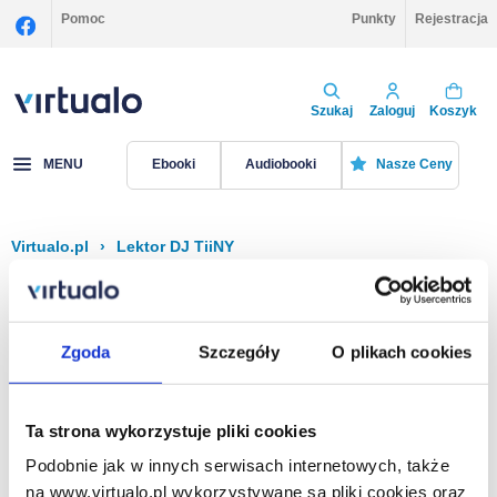
Pomoc
Punkty
Rejestracja
Szukaj
Zaloguj
Koszyk
MENU
Ebooki
Audiobooki
Nasze Ceny
Virtualo.pl
›
Lektor DJ TiiNY
Filtruj
Sortuj
DJ TiiNY
Zgoda
Szczegóły
O plikach cookies
Brak pozycji.
Ta strona wykorzystuje pliki cookies
Podobnie jak w innych serwisach internetowych, także
Na stronie
40
na www.virtualo.pl wykorzystywane są pliki cookies oraz