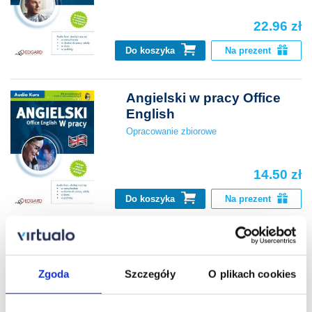
22.96 zł
Do koszyka
Na prezent
Angielski w pracy Office
English
Opracowanie zbiorowe
14.50 zł
Do koszyka
Na prezent
Angielski World Today
Technology and Science
Zgoda
Szczegóły
O plikach cookies
Opracowanie zbiorowe