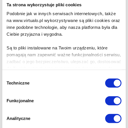
18.77 zł
Ta strona wykorzystuje pliki cookies
Podobnie jak w innych serwisach internetowych, także
Do koszyka
Na prezent
na www.virtualo.pl wykorzystywane są pliki cookies oraz
inne podobne technologie, aby nasza platforma była dla
Angielski World Today
Ciebie przyjazna i wygodna.
Nature and The
Environment
Są to pliki instalowane na Twoim urządzeniu, które
Opracowanie zbiorowe
pomagają nam zapewnić ważne funkcjonalności serwisu,
zadbać o jego bezpieczeństwo, ulepszać go, dostosować
18.77 zł
do Twoich potrzeb oraz prezentować dopasowane do
Ciebie treści i reklamy.
Wybór
Do koszyka
Na prezent
Techniczne
zgody
Poza plikami, które są nam niezbędne do prawidłowego
i bezpiecznego działania serwisu - są także takie, które
Angielski World Today
Funkcjonalne
wymagają Twojej zgody.
News and Society
Opracowanie zbiorowe
Każda udzielona zgoda poprawi Twoje doświadczenia
Analityczne
jeśli jesteś naszym Użytkownikiem.