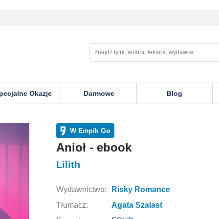
pecjalne Okazje
Darmowe
Blog
W Empik Go
Anioł - ebook
Lilith
Wydawnictwo:
Risky Romance
Tłumacz:
Agata Szalast