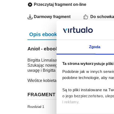
Przeczytaj fragment on-line
Darmowy fragment
Do schowk
Opis ebooka
Szczegóły
Zgoda
Anioł - ebook
Birgitta Linnalaakso ma problem. Ojciec pozostaw
Ta strona wykorzystuje plik
Szukając nowego pracownika do marketingu, kobi
uwagę i Brigitta instynktownie czuje, że nie p
Podobnie jak w innych serwis
podobne technologie, aby nas
Wkrótce kobieta dostrzega, że Leo może i wygląd
Są to pliki instalowane na 
FRAGMENT KSIĄŻKI
o jego bezpieczeństwo, ulep
i reklamy.
Roz­dział 1