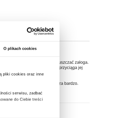
O plikach cookies
z jeszcze tonący okręt zaczęła opuszczać załoga.
Młodszy o osiem lat mężczyzna przyciąga jej
 uratować całą firmę.
pliki cookies oraz inne
aźniej jej się to podoba. Nawet za bardzo.
lności serwisu, zadbać
owane do Ciebie treści