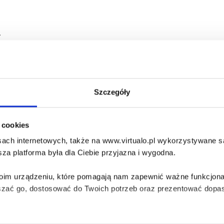
a
Szczegóły
ił jej rodzinny biznes, który jest na skraju bankructwa, a tera
i cookies
eta spotyka Leo, którego, jak się okazuje, zna już od dawna. 
owinna go zatrudniać. Leo ma jednak ryzykowany pomysł, mogący
ach internetowych, także na www.virtualo.pl wykorzystywane są 
za platforma była dla Ciebie przyjazna i wygodna.
a jak anioł, ale niekoniecznie jak anioł się zachowuje. I najwyr
Twoim urządzeniu, które pomagają nam zapewnić ważne funkcjona
szać go, dostosować do Twoich potrzeb oraz prezentować dopas