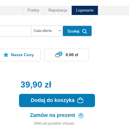
Punkty
Rejestracja
Logowanie
Cała oferta
Szukaj
0
Nasze Ceny
0.00 zł
39,90
zł
Dodaj do koszyka
Zamów na prezent
3990
pkt
punktów Virtualo