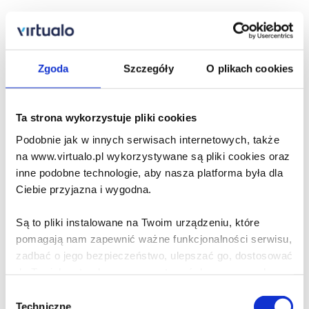
Informacja o autorze
Informacja o przekładzie
Zgoda
Szczegóły
O plikach cookies
To może zmienić twoje życie
Ta strona wykorzystuje pliki cookies
Rozdział 1
Podobnie jak w innych serwisach internetowych, także
Rozdział 2
na www.virtualo.pl wykorzystywane są pliki cookies oraz
inne podobne technologie, aby nasza platforma była dla
Rozdział 3
Ciebie przyjazna i wygodna.
Rozdział 4
Są to pliki instalowane na Twoim urządzeniu, które
Rozdział 5
pomagają nam zapewnić ważne funkcjonalności serwisu,
zadbać o jego bezpieczeństwo, ulepszać go, dostosować
Rozdział 6
do Twoich potrzeb oraz prezentować dopasowane do
Ciebie treści i reklamy.
Rozdział 7
Wybór
Techniczne