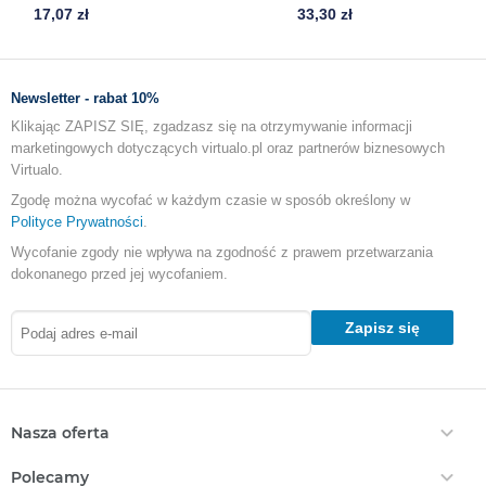
Wydawcy
17,07 zł
33,30 zł
Informacja o autorze
Informacja o przekładzieRozdział 1
Newsletter - rabat 10%
Przegląd rozdziału:
Klikając ZAPISZ SIĘ, zgadzasz się na otrzymywanie informacji
marketingowych dotyczących virtualo.pl oraz partnerów biznesowych
„Postanowiłem zbadać te wydarzenia”
Virtualo.
Zapowiedź narodzin Jana „Chrzciciela”
Zgodę można wycofać w każdym czasie w sposób określony w
Polityce Prywatności
.
Zapowiedź narodzin Jezusa
Wycofanie zgody nie wpływa na zgodność z prawem przetwarzania
Maria odwiedza Elżbietę
dokonanego przed jej wycofaniem.
Maria oddaje chwałę Bogu
Zapisz się
Narodzenie Jana „Chrzciciela”
Zachariasz oddaje chwałę Bogu
„Postanowiłem zbadać te wydarzenia”
Nasza oferta
¹⁻³ Szanowny Teofilu! Wielu ludzi starało się już opisać to, co się
Ebooki
wśród nas wydarzyło. Czyniąc to, opierali się na relacjach
Polecamy