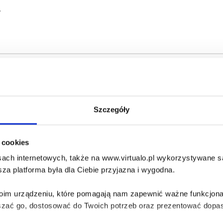
a
ej bohaterami są bracia-bliźniacy Marek i Jarek, czyli Dzika M
abskich rozbitków, tropią podejrzanych hiszpańskich marynarzy 
Szczegóły
i cookies
ach internetowych, także na www.virtualo.pl wykorzystywane są 
echał świat, pływając na statkach polskich i zagranicznych ja
za platforma była dla Ciebie przyjazna i wygodna.
ej Szkole Morskiej. Obronił też pracę doktorską z zakresu his
ąt na swoim koncie. Są to powieści dla dzieci i dorosłych, podrę
Twoim urządzeniu, które pomagają nam zapewnić ważne funkcjona
szać go, dostosować do Twoich potrzeb oraz prezentować dopas