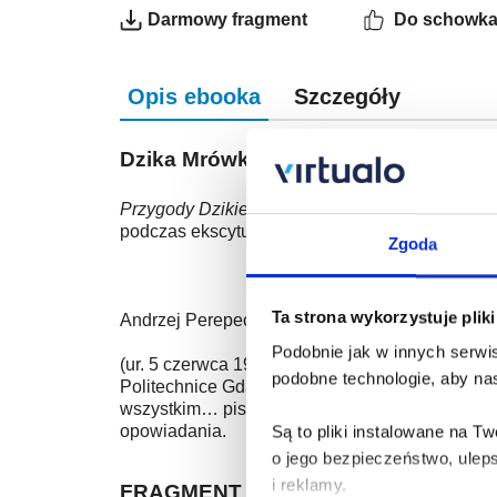
Darmowy fragment
Do schowk
Opis ebooka
Szczegóły
Dzika Mrówka i tam-tamy - ebook
Przygody Dzikiej Mrówki
to seria powieści, któr
podczas ekscytującego rejsu do Afryki ratują ar
Zgoda
Ta strona wykorzystuje plik
Andrzej Perepeczko
Podobnie jak w innych serwis
(ur. 5 czerwca 1930 we Lwowie) – marynarz. Obj
podobne technologie, aby nas
Politechnice Gdańskiej oraz w Państwowej Wyższ
wszystkim… pisał książki, których ma kilkadziesi
opowiadania.
Są to pliki instalowane na 
o jego bezpieczeństwo, ulep
i reklamy.
FRAGMENT KSIĄŻKI