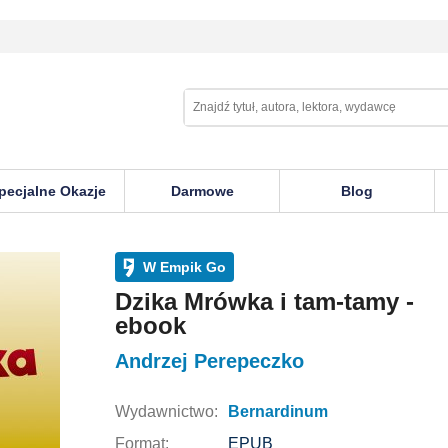
pecjalne Okazje
Darmowe
Blog
W Empik Go
Dzika Mrówka i tam-tamy -
ebook
Andrzej Perepeczko
Wydawnictwo:
Bernardinum
Format:
EPUB