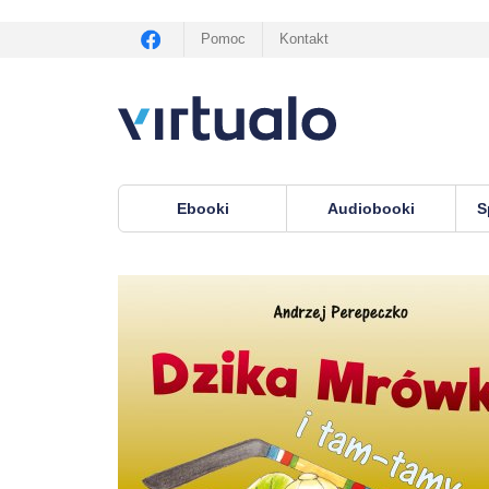
Pomoc
Kontakt
Ebooki
Audiobooki
S
Virtualo.pl
›
ebooki
›
Opowiadania