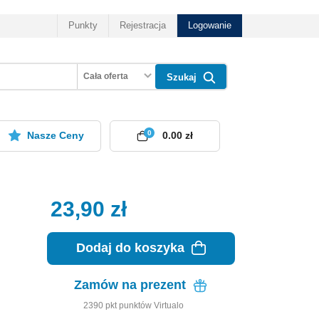
Punkty
Rejestracja
Logowanie
Cała oferta
Szukaj
0
Nasze Ceny
0.00 zł
23,90
zł
Dodaj do koszyka
Zamów na prezent
2390
pkt
punktów Virtualo