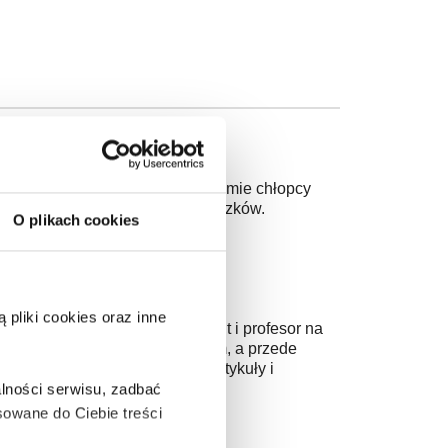
rówka i Jego Brat. W pierwszym tomie chłopcy
i… łapią afrykańskich złodziejaszków.
O plikach cookies
pliki cookies oraz inne
ko mechanik. Wykładowca, docent i profesor na
torii na Uniwersytecie Gdańskim, a przede
czniki i skrypty akademickie, artykuły i
lności serwisu, zadbać
owane do Ciebie treści