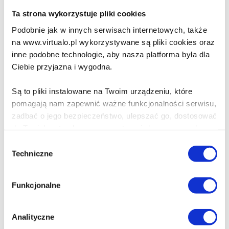
58,99
zł
70,00
zł
Ta strona wykorzystuje pliki cookies
Podobnie jak w innych serwisach internetowych, także
Dodaj do koszyka
na www.virtualo.pl wykorzystywane są pliki cookies oraz
inne podobne technologie, aby nasza platforma była dla
Zamów na prezent
Ciebie przyjazna i wygodna.
Są to pliki instalowane na Twoim urządzeniu, które
Opis ebooka
Szczegóły
pomagają nam zapewnić ważne funkcjonalności serwisu,
zadbać o jego bezpieczeństwo, ulepszać go, dostosować
Matura 2026-2028. Język polski. Opracowanie
do Twoich potrzeb oraz prezentować dopasowane do
pytań jawnych - ebook
Ciebie treści i reklamy.
Wybór
Techniczne
zgody
Publikacja omawia strukturę matury ustnej z języka
Poza plikami, które są nam niezbędne do prawidłowego
polskiego oraz przedstawia przykładowe elementy
i bezpiecznego działania serwisu - są także takie, które
odpowiedzi do pytań jawnych z lat 2026-2028. Każde
Funkcjonalne
wymagają Twojej zgody.
pytanie obejmuje rozgrzewkę, wstęp, przykładowe elementy
odpowiedzi wynikające z lektury, konteksty oraz pytanie
komisji.
Każda udzielona zgoda poprawi Twoje doświadczenia
Analityczne
jeśli jesteś naszym Użytkownikiem.