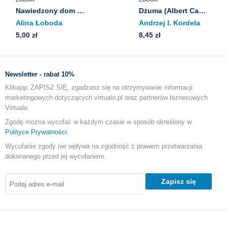
Nawiedzony dom Joanny Chmielewskiej. Streszczenie, analiza, interpretacja
Dżuma (Albert Camus) - opracowanie
Alina Łoboda
Andrzej I. Kordela
5,00 zł
8,45 zł
Newsletter - rabat 10%
Klikając ZAPISZ SIĘ, zgadzasz się na otrzymywanie informacji
marketingowych dotyczących virtualo.pl oraz partnerów biznesowych
Virtualo.
Zgodę można wycofać w każdym czasie w sposób określony w
Polityce Prywatności
.
Wycofanie zgody nie wpływa na zgodność z prawem przetwarzania
dokonanego przed jej wycofaniem.
Zapisz się