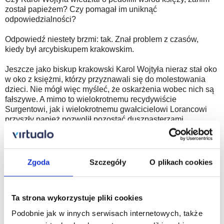
został papieżem? Czy pomagał im uniknąć
odpowiedzialności?
Odpowiedź niestety brzmi: tak. Znał problem z czasów,
kiedy był arcybiskupem krakowskim.
Jeszcze jako biskup krakowski Karol Wojtyła nieraz stał oko
w oko z księżmi, którzy przyznawali się do molestowania
dzieci. Nie mógł więc myśleć, że oskarżenia wobec nich są
fałszywe. A mimo to wielokrotnemu recydywiście
Surgentowi, jak i wielokrotnemu gwałcicielowi Lorancowi
przyszły papież pozwolił pozostać duszpasterzami.
Surgentowi nawet z zachowaniem prawa do nauczania
religii. Bolesławowi Sadusiowi pomógł uniknąć
odpowiedzialności przenosząc za granicę, gdzie rozkwitła
jego kariera.
Zgoda
Szczegóły
O plikach cookies
A może to wszystko ubeckie prowokacje, które miały
skompromitować kościół i przyszłego papieża? Nic nie
Ta strona wykorzystuje pliki cookies
wskazuje na to, by komuniści preparowali dowody
obciążające tych duchownych. Przeciwnie: księża nieraz
Podobnie jak w innych serwisach internetowych, także
unikali procesów, chociaż milicja i SB miały przeciwko nim